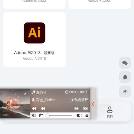
Adobe IC2023
Adobe PL2021
Adobe Ai2018
- 最新版
Adobe Ai2018
00:00 / 00:00
海屿你
马也_Crabbit
专辑循环
Copyright © 2026
设计导航汇总-优质设计资源一站式获取
苏ICP备
2022047798号
苏公网安备 32080102000318号
由
OneNav
强力驱动
首页
投稿
我的
作词 : Fanko冯思源