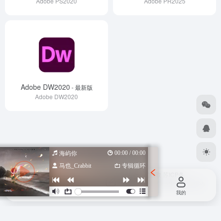
Adobe PS2020
Adobe PR2025
Adobe DW2020
- 最新版
Adobe DW2020
00:00 / 00:00
海屿你
马也_Crabbit
专辑循环
Copyright © 2026
设计导航汇总-优质设计资源一站式获取
苏ICP备
2022047798号
苏公网安备 32080102000318号
由
OneNav
强力驱动
首页
投稿
我的