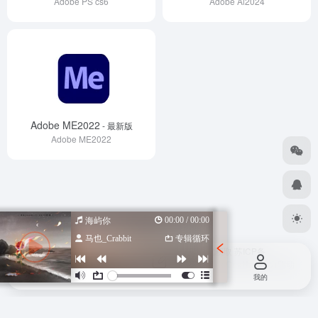
Adobe PS cs6
Adobe Ai2024
Adobe ME2022
- 最新版
Adobe ME2022
00:00 / 00:00
海屿你
马也_Crabbit
专辑循环
Copyright © 2026
设计导航汇总-优质设计资源一站式获取
苏ICP备
2022047798号
苏公网安备 32080102000318号
由
OneNav
强力驱动
首页
投稿
我的