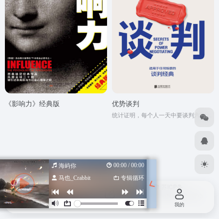
《影响力》经典版
优势谈判
统计证明，每个人一天中要谈判六到七次 去商场购物是谈判 找工作谈薪水是谈判 租房、买房是谈判 销售是谈判 挖客户也是谈判 甚至与亲人朋友聊天都是谈判 ...... 掌握被全球1000万人验证有效的谈判技巧，你的人生会变得大大不同! 无论你的谈判对手是房地产经纪人、汽车销售商、保险经纪人，还是家人、朋友、生意伙伴、上司，你都能通过优势谈判技巧成功地赢得谈判，并且赢得他们的好感。 @ 怎样让步既不吃亏，还让对手满意? @ 如何利用“专家秘诀”抵消对手的经验优势? @ 如何找出对方的“心动按钮”，并将其转化为订单? 这本书是由美国两任总统的首席谈判顾问、商业谈判大师罗杰·道森集30年的成功谈判经验著述而成，书中有详细的指导、生动而真实的案例、权威的大师手记和实用的建议。 教会你如何在谈判桌前取胜，更教会你如何在谈判结束后让对手感觉到自己赢得谈判，而不是吃亏了。
00:00 / 00:00
海屿你
马也_Crabbit
专辑循环
Copyright © 2026
设计导航汇总-优质设计资源一站式获取
苏ICP备
2022047798号
苏公网安备 32080102000318号
由
OneNav
强力驱动
首页
投稿
我的