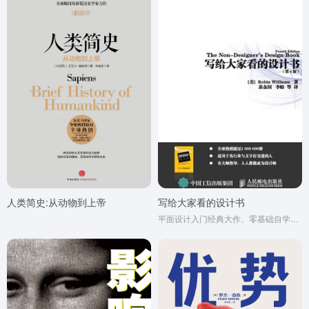
人类简史:从动物到上帝
写给大家看的设计书
平面设计入门经典大作、零基础自学平面设计师指导手册! 让人人都能成为设计师!在这部畅销全球多年、影响了一代设计师的经典著作中，Robin Williams将优秀设计的秘诀归纳为对比、重复、对齐和亲密性四条基本原则，并用简洁通俗、幽默生动的文笔，同时配以大量经过修改进行前后对比的实例图解和设计练习 (并提供解答) ，直观清晰地传授给读者。通过本书，普通读者很快就能够自信地设计出专业级别的作品，而专业设计师也将从中获得灵感和解决问题的途径