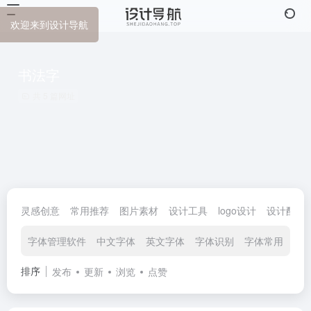
欢迎来到设计导航
书法字
共 5 篇网址
灵感创意
常用推荐
图片素材
设计工具
logo设计
设计配色
字体管理软件
中文字体
英文字体
字体识别
字体常用
书
排序
发布
更新
浏览
点赞