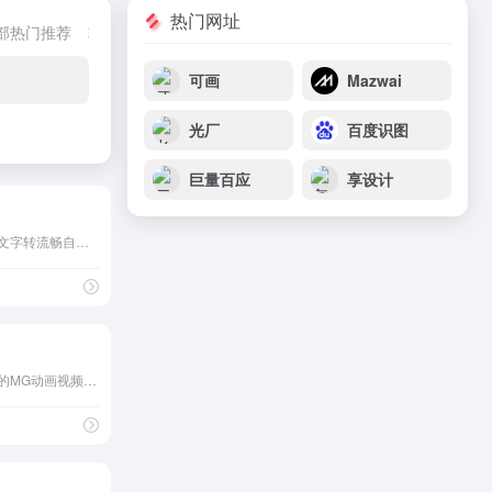
热门网址
部热门推荐
转换工具
创意文案
在线传输
魔法上网
ai创作工具
可画
Mazwai
光厂
百度识图
巨量百应
享设计
短视频一键配音神器一键文字转流畅自然情感配音，抖音快手🔥 爆款热门视频配音发源地
万彩动画大师是一款免费的MG动画视频制作软件，易上手，比AE、FLASH更简单！