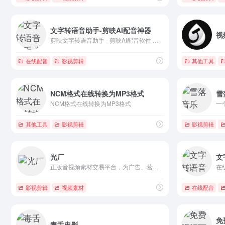
文字转语音助手-剪映AI配音神器
视
剪映文字转语音助手 - 剪映AI配音软件 这是一个由文字转语音技术开发的剪映AI配音合成软件，可以合成热门的剪映AI配音和抖音音效，比如小帅，猴哥，熊二，新闻腔等中文配音，另外，也支持热门的剪映AI配音，比如： Jessie语音（女性语音）、Siri 语音、鬼脸语音、C3PO 语音（机器人语音）、深沉语音（故事讲述者）、Skye 语音、温暖语音、Bestie 语音、英雄语音（Chris 声音）、富有同情心的语音、严肃语音、Joey 语音、Stitch 语音、风暴兵语音（星球大战）、Rocket 语音（银河护卫队）。
在线配音
影视剪辑
其他工具
NCM格式在线转换为MP3格式
雪
NCM格式在线转换为MP3格式
一
其他工具
影视剪辑
影视剪辑
光厂
文
正版音视频素材交易平台，为广告、营销、影视等内容创作领域的客户提供高品质原创音视频素材，包括4K/8K实拍视频、优质AE/PR模版、商用音乐等，版权有保障，创作更放心！
在
影视剪辑
视频素材
在线配音
免
毒舌电影