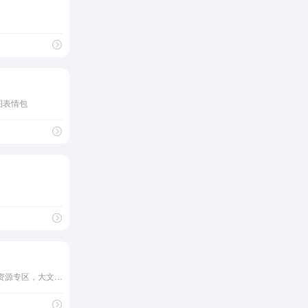
图表情包
欢迎来到资源云库⛵电影资源专区，大文件夹分享容易和谐，只能分成一个个小链接分享！你若喜欢可以把本站分享出去，让更多人收益！更多精彩电影资源尽在夸克电影院！