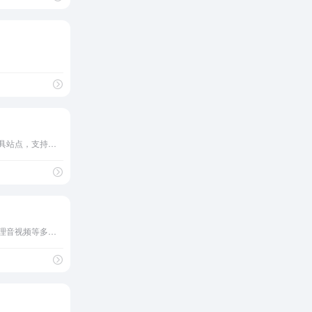
堪称神仙网站！全能型工具站点，支持音视频格式转换、PDF处理、录屏等操作，免费 123apps
小丸工具箱是一款用于处理音视频等多媒体文件的软件。是一款x264、ffmpeg等命令行程序的图形界面。它的目标是让视频压制变得简单、轻松。