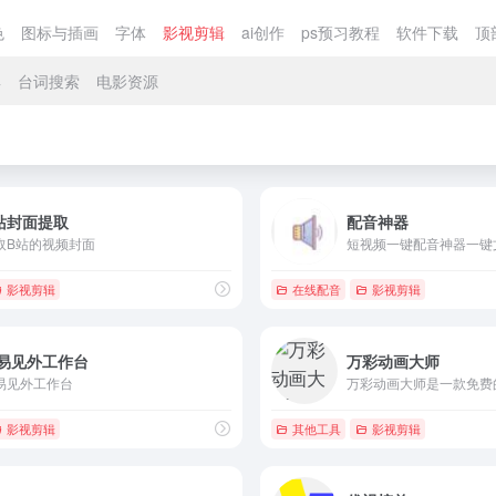
色
图标与插画
字体
影视剪辑
ai创作
ps预习教程
软件下载
顶
具
台词搜索
电影资源
站封面提取
配音神器
取B站的视频封面
影视剪辑
在线配音
影视剪辑
易见外工作台
万彩动画大师
易见外工作台
影视剪辑
其他工具
影视剪辑