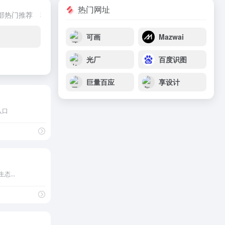
热门网址
部热门推荐
转换工具
创意文案
在线传输
魔法上网
ai创作工具
可画
Mazwai
光厂
百度识图
巨量百应
享设计
入口
...