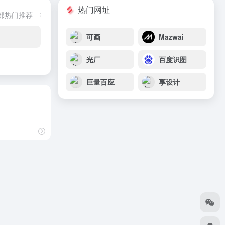
热门网址
部热门推荐
转换工具
创意文案
在线传输
魔法上网
ai创作工具
可画
Mazwai
光厂
百度识图
巨量百应
享设计