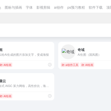
色
图标与插画
字体
影视剪辑
ai创作
ps预习教程
软件下载
顶
画
奇域
以给AI生成的图片添加文字，变成海报
AI生图（国风图）
AI绘画
ai创作工具
AI绘画
脑云
分布式 AIGC 算力网络，高性价比，海量专业 AIGC 工具，无需部署，在线使用
AI绘画