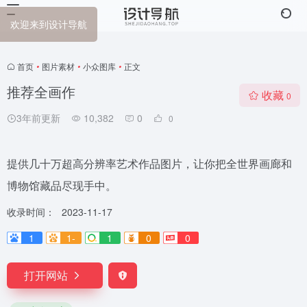
欢迎来到设计导航
首页
•
图片素材
•
小众图库
•
正文
推荐全画作
收藏
0
3年前更新
10,382
0
0
提供几十万超高分辨率艺术作品图片，让你把全世界画廊和
博物馆藏品尽现手中。
收录时间：
2023-11-17
1
1-
1
0
0
打开网站