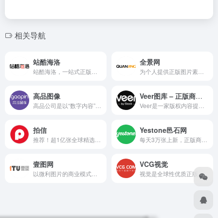
相关导航
站酷海洛
全景网
站酷海洛，一站式正版视觉内容平台，站酷旗下品牌。授权内容包含商业图片、艺术插画、矢量、视频、音乐素材、字体等。
为个人提供正版图片素材,图片搜索,高清图片下载；为企业提供正版图片素材和影像传播解决方案。全景网，读图时代，美好人生。
高品图像
Veer图库 – 正版商业高清图片素材
高品公司是以“数字内容”为核心的互联网文化科技企业，数字版权内容和文创开发服务商。高品成立于2005年
Veer是一家版权内容提供商，内容来自微利图库鼻祖iStock，拥有亿级优质图片资源，包含图片、插画、矢量图、设计素材等，100%正版，单张低至4元，商用使用权!
拍信
Yestone邑石网
推荐！超1亿张全球精选潮流图片，有版权可商用
每天3万张上新，正版商用授权，品质高到挑花眼
壹图网
VCG视觉
以微利图片的商业模式为设计师和美编提供超过8000万张低价优质的摄影图片、设计素材、创意图片、矢量图片等商业正版图片。作为一家正版微利图片库，自主化服务更方便您进行商业图片购买。
视觉是全球性优质正版图片、视频等视觉内容平台型互联网上市公司(www.vcg.com)，与Getty Images深度合作，并拥有1300万用户的全球摄影创作社交平台(500px.com)和第三大图片公司Corbis 图库版权。