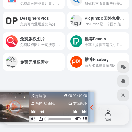
免费高分辨率照片集，其中包括创意的图像，您在其他任何地方都找不到的照片。免费下载，没有版权限制。
帮你探索收集那些精美的图像，可按色彩检索
DesignersPics
Picjumbo国外免费图库
免费可商业用途的高分辨率生活图片，DesignersPics是一个提供免费高分辨摄影图片的博客网站，该网站上所有的图片均可用于个人和商业用途，并且不需要署名，该网站的图片每个月都会增加的照片，所有的图片都是由Jeshu John拍摄。
Picjumbo是一个国外免费图库，两年已累积超过300万次下载量，堪称最佳免费图片网站之一，拥有超过1500个分类，使用者可在网站里通过搜索或分类浏览方式找到各种图片，点选即可下载，不用注册或登入会员帐号。
免费版权图片
推荐Pexels
免费版权图片一键搜索 – 搜图神器 一键搜索多家知名高清免版权图库。快速找到你需要的图片素材就用搜图神器！搜图神器聚合搜索多家知名免版权图库使得您再也不用担心商用图片的版权问题。
推荐！提供高清尺寸且品质优良的免费照片网站
推荐Pixabay
免费无版权素材
百万张免费高清图片，高质量可商用
00:00 / 00:00
海屿你
马也_Crabbit
专辑循环
Copyright © 2026
设计导航汇总-优质设计资源一站式获取
苏ICP备
2022047798号
苏公网安备 32080102000318号
由
OneNav
强力驱动
首页
投稿
我的