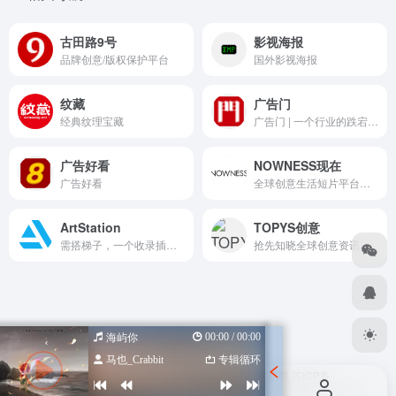
古田路9号
影视海报
品牌创意/版权保护平台
国外影视海报
纹藏
广告门
经典纹理宝藏
广告门 | 一个行业的跌宕起伏 | 专注于创意广告公司设计 | 聚集行业广告策划文案制作人才 | 广告行业招聘应聘求职专业平台。
广告好看
NOWNESS现在
广告好看
全球创意生活短片平台，NOWNESS注重发掘叙事中的独特创意和体验，拥抱日常点滴中的新奇与不凡。创立于2010年的NOWNESS凭借其独树一帜的栏目策划，成为灵感与影响力的汇集地，内容囊括艺术、设计、时尚、美容、音乐、美食和旅行各个方面。
ArtStation
TOPYS创意
需搭梯子，一个收录插画作品的社区
抢先知晓全球创意资讯，扩充你的灵感库。
00:00 / 00:00
海屿你
马也_Crabbit
专辑循环
Copyright © 2026
设计导航汇总-优质设计资源一站式获取
苏ICP备
2022047798号
苏公网安备 32080102000318号
由
OneNav
强力驱动