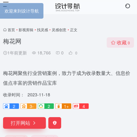
到设计导航
首页
•
影视剪辑
•
找灵感
•
灵感创意
•
正文
梅花网
收藏
0
1年前更新
18,766
0
0
梅花网聚焦行业营销案例，致力于成为收录数量大、信息价
值点丰富的营销作品宝库
收录时间：
2023-11-18
2
3-
2
1+
4
打开网站