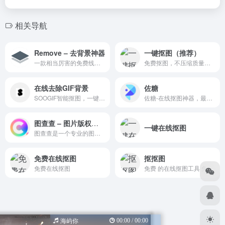
相关导航
Remove – 去背景神器
一键抠图（推荐）
一款相当厉害的免费线上去背工具，100%全自动
免费抠图，不压缩质量，不改变尺寸
在线去除GIF背景
佐糖
SOOGIF智能抠图，一键抠出动图中的物体素材，轻松使用到各类媒体和广告内容当中，无背景带来的快感，只有你试试看才知道！
佐糖-在线抠图神器，最简单的在线透明背景制造商，100%免费
图查查 – 图片版权查询神器
一键在线抠图
图查查是一个专业的图片版权查询平台，基于360搜索算法和图像AI识别能力，为广大运营、市场、广告、设计师等需要用到配图或者进行设计的用户服务。版权图片数量多，且质量优。平台具有图片版权一键查询、版权图片搜索、相似版权图片推荐、免费版权图供给等服务。
免费在线抠图
抠抠图
免费在线抠图
免费 的在线抠图工具 免登录抠图、无限制下载高清大图
00:00 / 00:00
海屿你