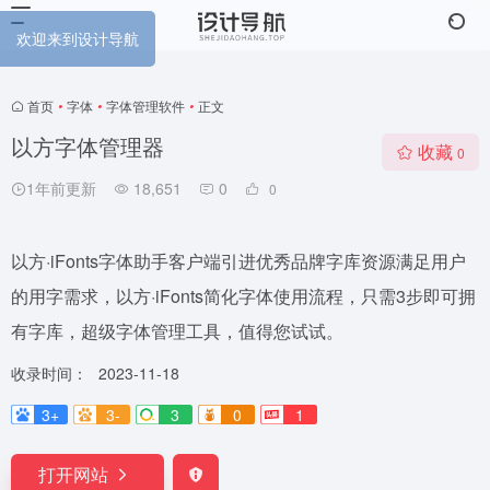
欢迎来到设计导航
首页
•
字体
•
字体管理软件
•
正文
以方字体管理器
收藏
0
1年前更新
18,651
0
0
以方·iFonts字体助手客户端引进优秀品牌字库资源满足用户
的用字需求，以方·iFonts简化字体使用流程，只需3步即可拥
有字库，超级字体管理工具，值得您试试。
收录时间：
2023-11-18
3+
3-
3
0
1
打开网站