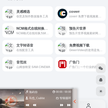
灵感精选
coverr
创意及制作数据服务工具
coverr 免费下载视频素材网站(支持个人和商业用途)，为您的网站或任何项目添加美丽的视频素材。
NCM格式在线转换为MP3格式
预告片世界
NCM格式在线转换为MP3格式
预告片世界视频素材网站,找图快来体验,海量红书模板任你选,找海量在线视频素材网站,快上轻松找的网,超全海量视频素材网站合集,快来找你想要的素材吧
文字转语音
免费视频下载
在线配音工具
GreenVideo的使用是免费的，不仅仅是视频的解析和下载，其他功能也一样是免费使用
音范丝
广告门
山姆放映室 SAM-CINEMA
广告门 | 一个行业的跌宕起伏 | 专注于创意广告公司设计 | 聚集行业广告策划文案制作人才 | 广告行业招聘应聘求职专业平台。
00:00 / 00:00
海屿你
马也_Crabbit
专辑循环
Copyright © 2026
设计导航汇总-优质设计资源一站式获取
苏ICP备
2022047798号
苏公网安备 32080102000318号
由
OneNav
强力驱动