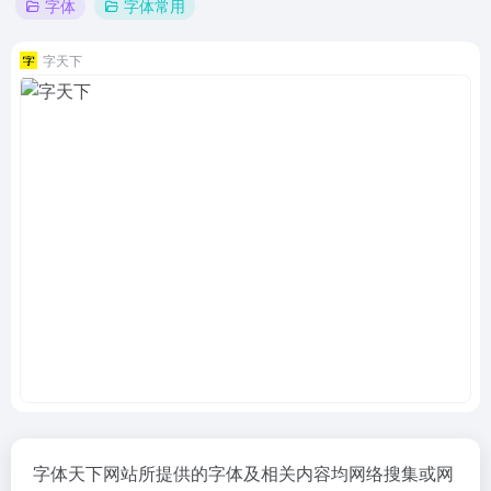
字体
字体常用
字天下
字体天下网站所提供的字体及相关内容均网络搜集或网