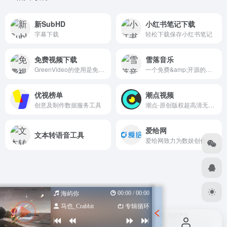
新SubHD
小红书笔记下载
字幕下载
轻松下载保存小红书笔记
免费视频下载
雪落音乐
GreenVideo的使用是免费的，不仅仅是视频的解析和下载，其他功能也一样是免费使用
一个免费&amp;开源的音乐查找工具
优视榜单
潮点视频
创意及制作数据服务工具
潮点-原创版权超高清无水印视频素材 下载网站,片头影视特效素材,舞台背景视频,4k/8k实拍素材,实拍素材,AE/PR视频模板,短视频素材下载,原创正版无水印可商用!
爱给网
文本转语音工具
爱给网致力为数娱创作者提供高品质、多品类、快更新的创意作品服务
00:00 / 00:00
海屿你
马也_Crabbit
专辑循环
Copyright © 2026
设计导航汇总-优质设计资源一站式获取
苏ICP备
2022047798号
苏公网安备 32080102000318号
由
OneNav
强力驱动