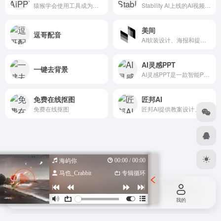
猿猴学会使用工具成为了智人，你学会使用AiPPT，1分钟生成精美PPT！点击立即体验↓↓
Stability Al上线的AI视频生成工具
美间
逗哥配音
AI软装设计、海报和提案生成工具
AI灵感PPT
一键去背景
AI灵感PPT是一款智能PPT生成工具，提供PPT生成、文章总结PPT功能；支持AI配图、AI配音和AI创作，快速制作自动演讲
免费在线抠图
匠邦AI
免费在线抠图
匠邦AI提供教案设计、课题报告指导、论文查重降重等强大功能，助力教育工作者提升教学质量，减轻学术负担。
00:00 / 00:00
海屿你
马也_Crabbit
专辑循环
Copyright © 2026
设计导航汇总-优质设计资源一站式获取
苏ICP备
2022047798号
苏公网安备 32080102000318号
由
OneNav
强力驱动
首页
投稿
我的