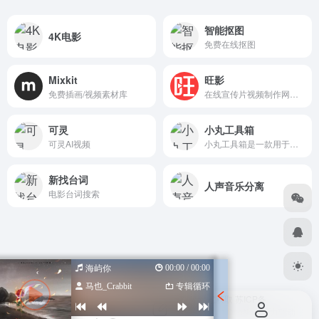
智能抠图
4K电影
免费在线抠图
Mixkit
旺影
免费插画/视频素材库
在线宣传片视频制作网站，全场景可用，随用随改，三分钟出片。
可灵
小丸工具箱
可灵AI视频
小丸工具箱是一款用于处理音视频等多媒体文件的软件。是一款x264、ffmpeg等命令行程序的图形界面。它的目标是让视频压制变得简单、轻松。
新找台词
人声音乐分离
电影台词搜索
00:00 / 00:00
海屿你
马也_Crabbit
专辑循环
Copyright © 2026
设计导航汇总-优质设计资源一站式获取
苏ICP备
2022047798号
苏公网安备 32080102000318号
由
OneNav
强力驱动