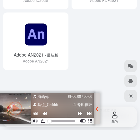
Adobe IC2020
Adobe PDF2021
Adobe AN2021
- 最新版
Adobe AN2021
00:00 / 00:00
海屿你
马也_Crabbit
专辑循环
Copyright © 2026
设计导航汇总-优质设计资源一站式获取
苏ICP备
2022047798号
苏公网安备 32080102000318号
由
OneNav
强力驱动
首页
投稿
我的
作词 : Fanko冯思源