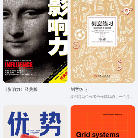
《影响力》经典版
刻意练习
本书是两位作者合作撰写的，一位是心理学家，另一位是科学作家10多年前，我们开始经常探讨杰出人物和“刻意练习”这个主题，并在5年前开始认真地围绕这个主题写书。在那段时间，本书在我们两人的思想碰撞中慢慢成形，以至于我们现在都难以分辨，书中的哪一部分观点由谁提出。我们只知道，本书由我们两人合写，比由我们单独去写要好得多，