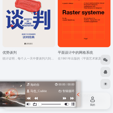
优势谈判
平面设计中的网格系统
统计证明，每个人一天中要谈判六到七次 去商场购物是谈判 找工作谈薪水是谈判 租房、买房是谈判 销售是谈判 挖客户也是谈判 甚至与亲人朋友聊天都是谈判 ...... 掌握被全球1000万人验证有效的谈判技巧，你的人生会变得大大不同! 无论你的谈判对手是房地产经纪人、汽车销售商、保险经纪人，还是家人、朋友、生意伙伴、上司，你都能通过优势谈判技巧成功地赢得谈判，并且赢得他们的好感。 @ 怎样让步既不吃亏，还让对手满意? @ 如何利用“专家秘诀”抵消对手的经验优势? @ 如何找出对方的“心动按钮”，并将其转化为订单? 这本书是由美国两任总统的首席谈判顾问、商业谈判大师罗杰·道森集30年的成功谈判经验著述而成，书中有详细的指导、生动而真实的案例、权威的大师手记和实用的建议。 教会你如何在谈判桌前取胜，更教会你如何在谈判结束后让对手感觉到自己赢得谈判，而不是吃亏了。
在1961年出版的《平面艺术家及其设计议题》一书中，约瑟夫·米勒一布罗克曼对网格设计进行了阐释，此举使其成为平面设计史上的先驱。网格系统也是发端于瑞士的客观排版设计 (Objective Typographyand Design)运动的一部分。不可思议的是，直至二十年后，才有专门的书籍出版一这就是《平面设计中的网格系统》。该书自问世以来畅销至今，实属情理之中。 事实上，绝大多数的设计师都不知道、也不理解为什么要建立网格这样的一个秩序系统。所以，如果想要合理.功能地运用网格系统，那就必须仔细地研究网格的所有原理。 《平面设计中的网格系统》开篇介绍了网格系统的理论基础及其宗旨，之后则是搭建网格系统的详细步骤。在讨论了纸张的尺寸、字体的选择、分栏的宽窄、行距、页边距和页码之后，布鲁克曼更进一步阐述了网格系统的诸多细节要素。 关于网格系统的应用一章则收录了多国平面设计师们的作品，其中包括维姆·克劳维尔、保罗·兰德、奥托·艾舍、马西莫维涅里的页面设计作品，并使之与相关的网格系统构成一一对照。 只要不嫌麻烦，任何研究网格的人都会发现，在网格系统的帮助下，他都能更快地解决设计中的问题，并让设计更具功能性、逻辑性和视觉美
00:00 / 00:00
海屿你
马也_Crabbit
专辑循环
Copyright © 2026
设计导航汇总-优质设计资源一站式获取
苏ICP备
2022047798号
苏公网安备 32080102000318号
由
OneNav
强力驱动
首页
投稿
我的