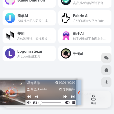
高品质AI智能设计平台
简单AI
Fabrie Al
搜狐推出的AI图片生成平台
在线白板协作平台Fabrie推出的AI设计助手，支持多种渲染模式
美间
触手AI
AI软装设计、海报和提案生成工具
触手AI集成了市面上主流绘图软件的完整功能，包括文生图、图生图、ControlNet控图、姿势生图、高清修复、智能修图、模型训练等一系列实用功能。触手AI无需科学上网。
Logomaster.ai
千图ai
AI Logo生成工具
00:00 / 00:00
海屿你
马也_Crabbit
专辑循环
Copyright © 2026
设计导航汇总-优质设计资源一站式获取
苏ICP备
2022047798号
苏公网安备 32080102000318号
由
OneNav
强力驱动
首页
投稿
我的