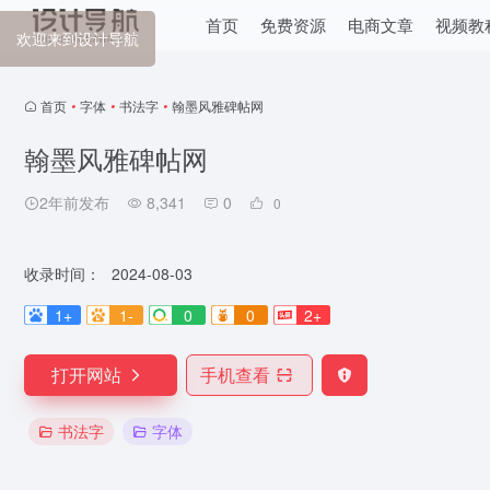
首页
免费资源
电商文章
视频教
欢迎来到设计导航
首页
•
字体
•
书法字
•
翰墨风雅碑帖网
翰墨风雅碑帖网
2年前发布
8,341
0
0
收录时间：
2024-08-03
1+
1-
0
0
2+
打开网站
手机查看
书法字
字体